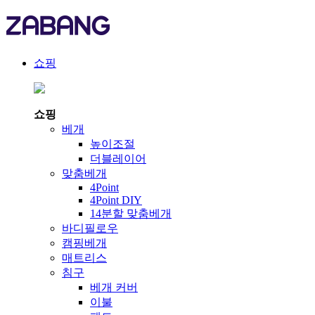
쇼핑
쇼핑
베개
높이조절
더블레이어
맞춤베개
4Point
4Point DIY
14분할 맞춤베개
바디필로우
캠핑베개
매트리스
침구
베개 커버
이불