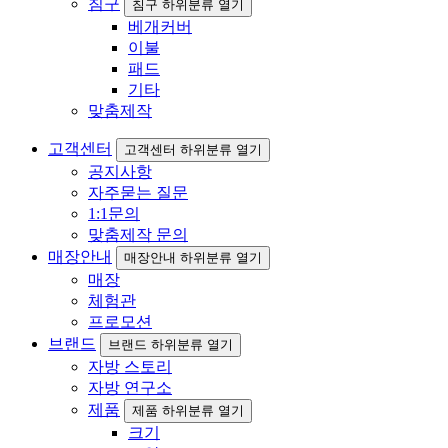
침구
침구 하위분류 열기
베개커버
이불
패드
기타
맞춤제작
고객센터
고객센터 하위분류 열기
공지사항
자주묻는 질문
1:1문의
맞춤제작 문의
매장안내
매장안내 하위분류 열기
매장
체험관
프로모션
브랜드
브랜드 하위분류 열기
자방 스토리
자방 연구소
제품
제품 하위분류 열기
크기