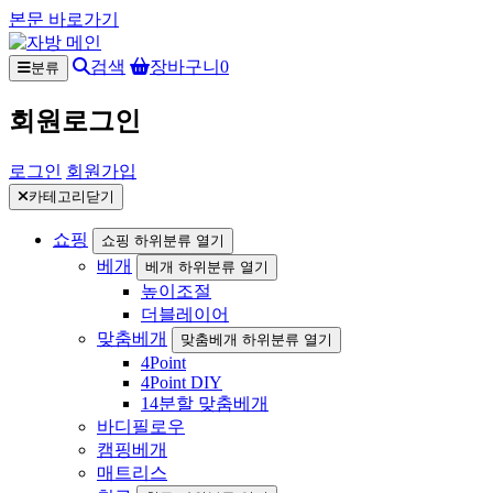
본문 바로가기
검색
장바구니
0
분류
회원로그인
로그인
회원가입
카테고리닫기
쇼핑
쇼핑 하위분류 열기
베개
베개 하위분류 열기
높이조절
더블레이어
맞춤베개
맞춤베개 하위분류 열기
4Point
4Point DIY
14분할 맞춤베개
바디필로우
캠핑베개
매트리스