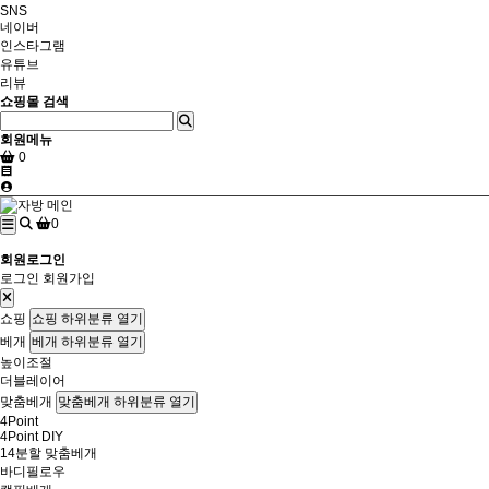
SNS
네이버
인스타그램
유튜브
리뷰
쇼핑몰 검색
회원메뉴
0
0
회원로그인
로그인
회원가입
쇼핑
쇼핑 하위분류 열기
베개
베개 하위분류 열기
높이조절
더블레이어
맞춤베개
맞춤베개 하위분류 열기
4Point
4Point DIY
14분할 맞춤베개
바디필로우