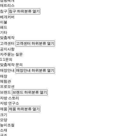
캠핑베개
매트리스
침구
침구 하위분류 열기
베개커버
이불
패드
기타
맞춤제작
고객센터
고객센터 하위분류 열기
공지사항
자주묻는 질문
1:1문의
맞춤제작 문의
매장안내
매장안내 하위분류 열기
매장
체험관
프로모션
브랜드
브랜드 하위분류 열기
자방 스토리
자방 연구소
제품
제품 하위분류 열기
크기
모양
높이조절
소재
구조