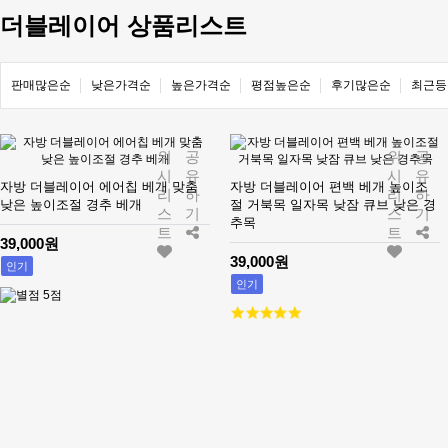
더블레이어 상품리스트
판매많은순
낮은가격순
높은가격순
평점높은순
후기많은순
최근등
위
공
위
공
시
유
시
유
자방 더블레이어 에어칩 베개 맞춤
자방 더블레이어 편백 베개 높이조
리
하
리
하
낮은 높이조절 경추 베개
절 거북목 일자목 낮잠 큐브 낮은 경
스
기
스
기
추목
트
트
39,000원
39,000원
인기
인기