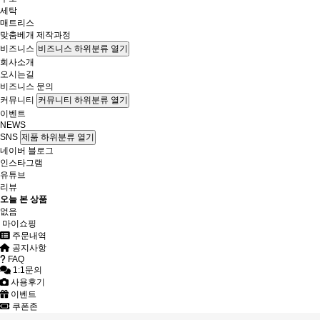
세탁
매트리스
맞춤베개 제작과정
비즈니스
비즈니스 하위분류 열기
회사소개
오시는길
비즈니스 문의
커뮤니티
커뮤니티 하위분류 열기
이벤트
NEWS
SNS
제품 하위분류 열기
네이버 블로그
인스타그램
유튜브
리뷰
오늘 본 상품
없음
마이쇼핑
주문내역
공지사항
FAQ
1:1문의
사용후기
이벤트
쿠폰존