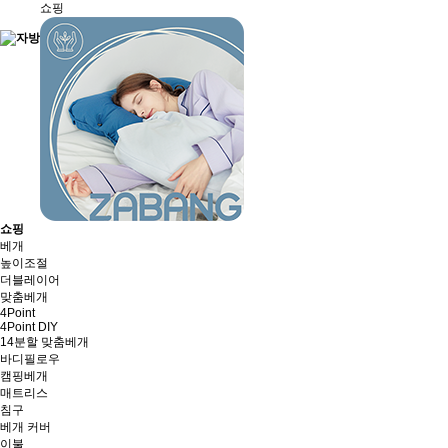
쇼핑
쇼핑
베개
높이조절
더블레이어
맞춤베개
4Point
4Point DIY
14분할 맞춤베개
바디필로우
캠핑베개
매트리스
침구
베개 커버
이불